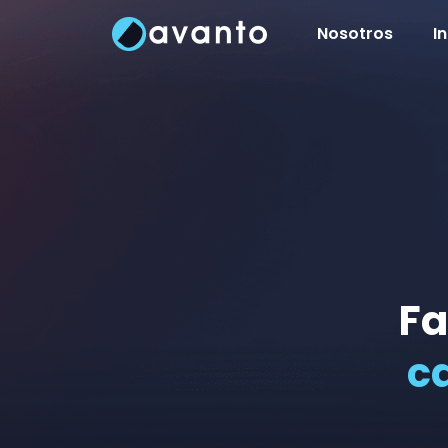
Nosotros
I
Fa
c