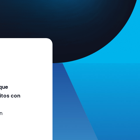
 que
itos con
in