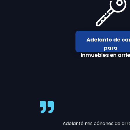
Adelanto de ca
para
inmuebles en arri
Adelanté mis cánones de arr