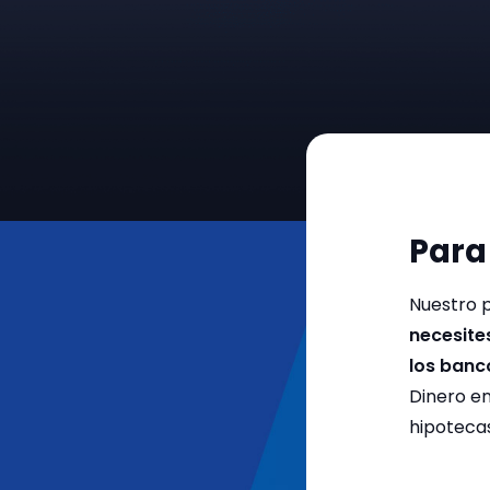
Par
Nuestro 
necesites
los banc
Dinero en
hipotecas