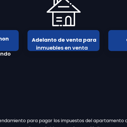
non
Adelanto de venta para
inmuebles en venta
endo
endamiento para pagar los impuestos del apartamento 